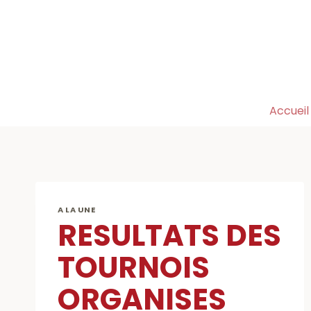
Aller
au
contenu
Accueil
A LA UNE
RESULTATS DES
TOURNOIS
ORGANISES