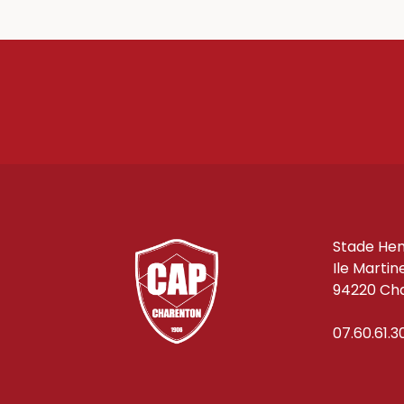
LE
CAP
CHARENTON
DE
MAI/JUIN
2018
Stade Hen
Ile Martin
94220 Cha
07.60.61.3