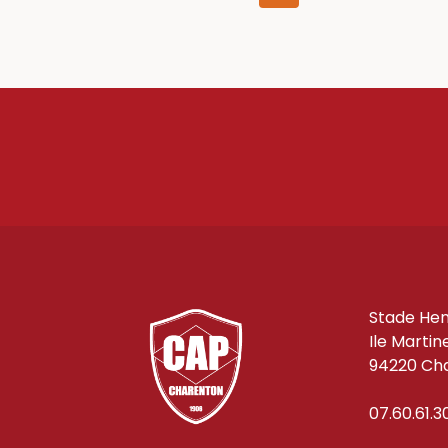
de
précédente
page
Stade Hen
Ile Martin
94220 Cha
07.60.61.3