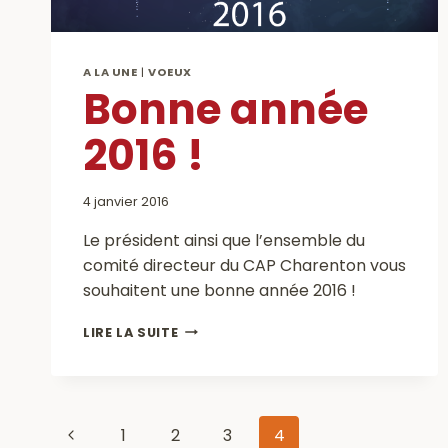
A LA UNE
|
VOEUX
Bonne année
2016 !
4 janvier 2016
Le président ainsi que l’ensemble du
comité directeur du CAP Charenton vous
souhaitent une bonne année 2016 !
BONNE
LIRE LA SUITE
ANNÉE
2016
!
Navigation
Page
1
2
3
4