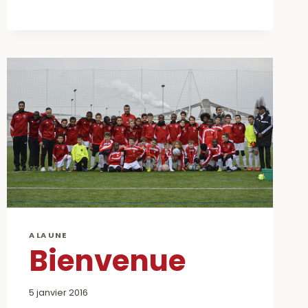
CAP
AU
STADE
DE
FRANCE
!!
A LA UNE
Bienvenue
5 janvier 2016