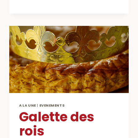
RÉGIONAL
DU
CAP
CHARENTON
A LA UNE
|
EVENEMENTS
Galette des
rois