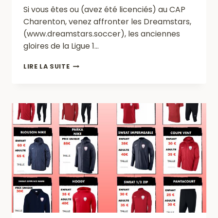
Si vous êtes ou (avez été licenciés) au CAP
Charenton, venez affronter les Dreamstars,
(www.dreamstars.soccer), les anciennes
gloires de la Ligue 1…
MATCH
LIRE LA SUITE
CARITATIF
LE
DIMANCHE
31
MAI
2020
À
14H