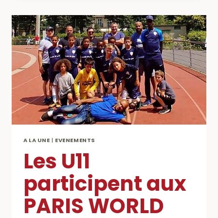
BOUTIQUE
DU
CLUB
AU
CAP
CHARENTON
!!!
A LA UNE
|
EVENEMENTS
Les U11
participent aux
PARIS WORLD