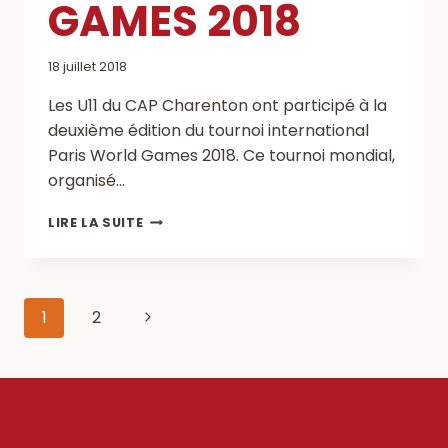
GAMES 2018
18 juillet 2018
Les U11 du CAP Charenton ont participé à la
deuxième édition du tournoi international
Paris World Games 2018. Ce tournoi mondial,
organisé…
LES
LIRE LA SUITE
U11
PARTICIPENT
AUX
PARIS
Navigation
Page
1
2
WORLD
GAMES
de
suivante
2018
page