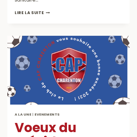
PASS
LIRE LA SUITE
SANITAIRE
:
RETOUR
AU
FOOT
ET
AU
STADE
A LA UNE
|
EVENEMENTS
Voeux du