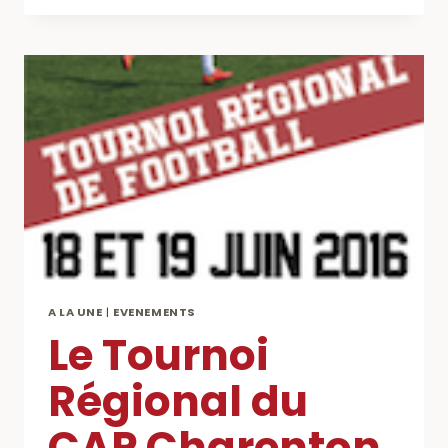
DU
CAP
CHARENTON
A LA UNE
|
EVENEMENTS
Le Tournoi
Régional du
CAP Charenton