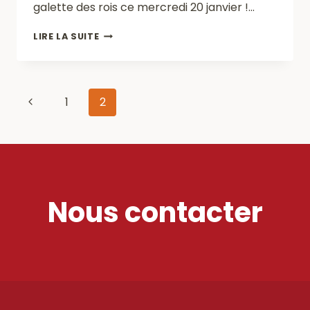
galette des rois ce mercredi 20 janvier !…
GALETTE
LIRE LA SUITE
DES
ROIS
Navigation
Page
1
2
de
précédente
page
Nous contacter