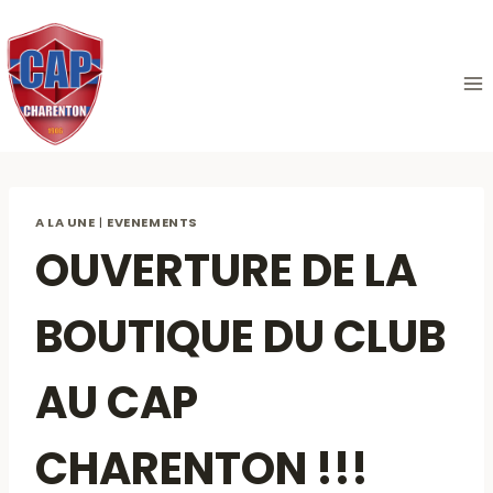
Aller
au
contenu
A LA UNE
|
EVENEMENTS
OUVERTURE DE LA
BOUTIQUE DU CLUB
AU CAP
CHARENTON !!!