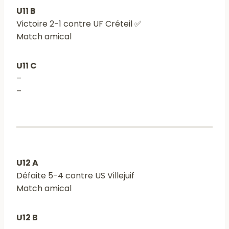
U11 B
Victoire 2-1 contre UF Créteil ✅
Match amical
U11 C
–
–
U12 A
Défaite 5-4 contre US Villejuif
Match amical
U12 B