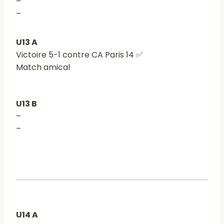
–
–
U13 A
Victoire 5-1 contre CA Paris 14 ✅
Match amical
U13 B
–
–
U14 A