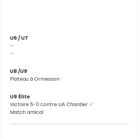
U6 / U7
–
–
U8 /U9
Plateau à Ormesson
U9
Élite
Victoire 5-0 contre UA Chantier ✅
Match amical