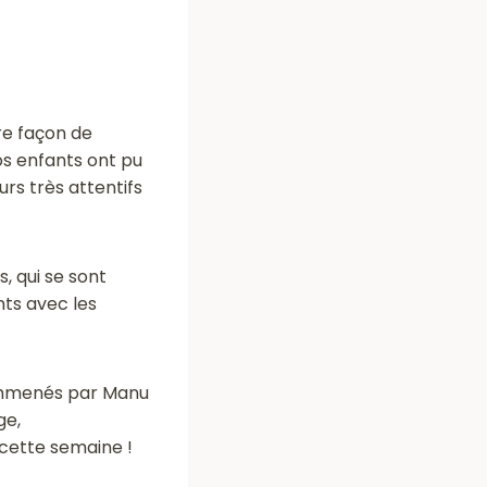
re façon de
os enfants ont pu
rs très attentifs
, qui se sont
nts avec les
 emmenés par Manu
ge,
 cette semaine !