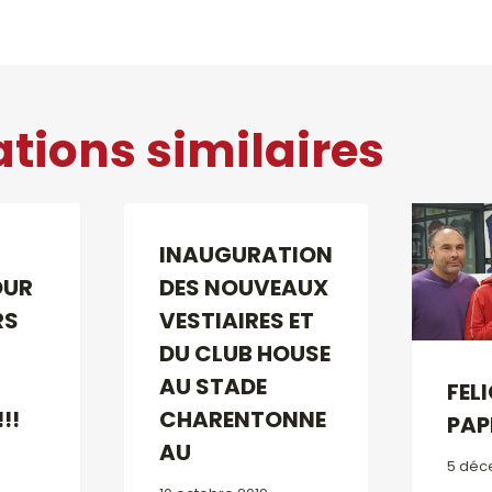
ations similaires
INAUGURATION
OUR
DES NOUVEAUX
RS
VESTIAIRES ET
DU CLUB HOUSE
AU STADE
FEL
!!
CHARENTONNE
PAPI
AU
5 déc