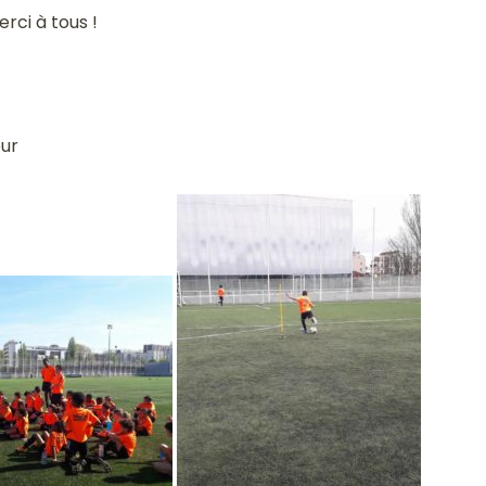
rci à tous !
eur