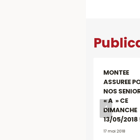
Public
ARTICLES DE
MONTEE
SPORT BRADES
ASSUREE P
POUR LA FIN DE
NOS SENIO
SAISON 5
« A » CE
EUROS L UNITE
DIMANCHE
13/05/2018 !
19 mars 2018
17 mai 2018