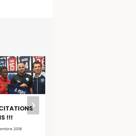
NOUVEAU CLUB
HOUSE
24 janvier 2018
ICITATIONS
S !!!
embre 2018