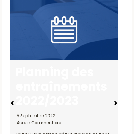
Planning des
entraînements
2022/2023
1
5 Septembre 2022
Aucun Commentaire
L
w